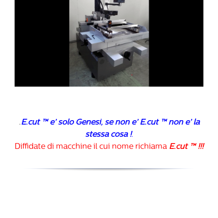
.
E.cut ™ e’ solo Genesi, se non e’ E.cut ™ non e’ la
stessa cosa !
.
Diffidate di macchine il cui nome richiama
E.cut ™ !!!