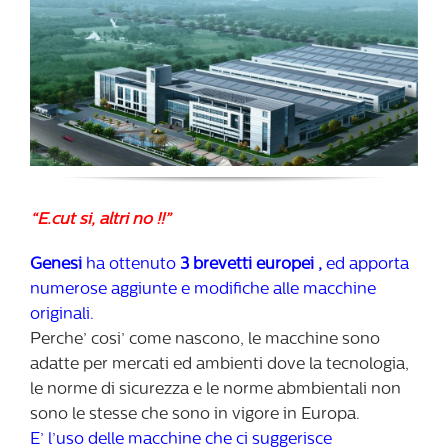
“E.cut si, altri no !!”
Genesi
ha ottenuto
3 brevetti europei ,
ed apporta
numerose aggiunte e modifiche alle macchine
originali.
Perche’ cosi’ come nascono, le macchine sono
adatte per mercati ed ambienti dove la tecnologia,
le norme di sicurezza e le norme abmbientali non
sono le stesse che sono in vigore in Europa.
E’ l’uso delle macchine che ci suggerisce