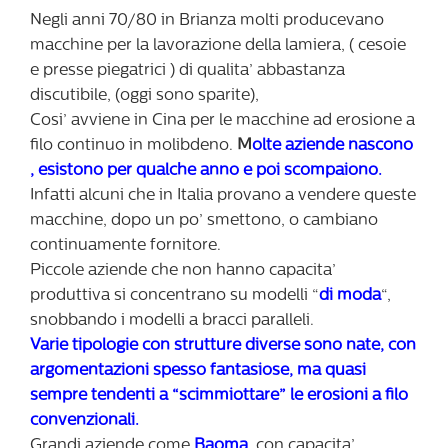
Negli anni 70/80 in Brianza molti producevano
macchine per la lavorazione della lamiera, ( cesoie
e presse piegatrici ) di qualita’ abbastanza
discutibile, (oggi sono sparite),
Cosi’ avviene in Cina per le macchine ad erosione a
filo continuo in molibdeno.
M
olte aziende nascono
, esistono per qualche anno e poi scompaiono.
Infatti alcuni che in Italia provano a vendere queste
macchine, dopo un po’ smettono, o cambiano
continuamente fornitore.
Piccole aziende che non hanno capacita’
produttiva si concentrano su modelli “
di moda
“,
snobbando i modelli a bracci paralleli.
Varie tipologie con strutture diverse sono nate, con
argomentazioni spesso fantasiose, ma quasi
sempre tendenti a “scimmiottare” le erosioni a filo
convenzionali.
Grandi aziende come
Baoma
, con capacita’