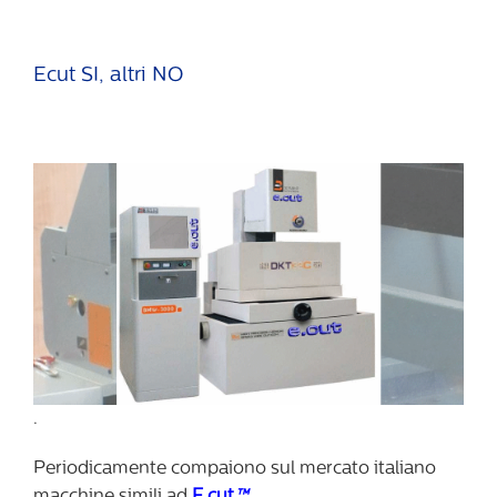
Ecut SI, altri NO
.
Periodicamente compaiono sul mercato italiano
macchine simili ad
E.cut
™
.