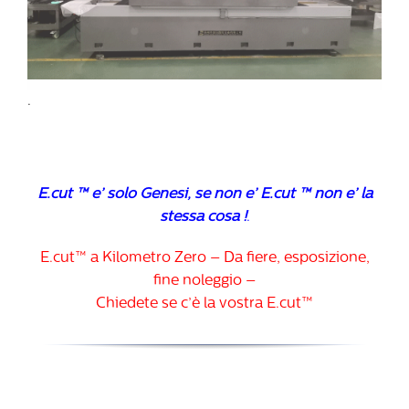
.
E.cut ™ e’ solo Genesi, se non e’ E.cut ™ non e’ la
stessa cosa !
.
E.cut™ a Kilometro Zero – Da fiere, esposizione,
fine noleggio –
Chiedete se c’è la vostra E.cut™