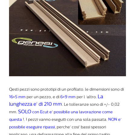
Qesti pezzi sono prototipi di un profilato. le dimensioni sono di
La
16×5 mm
per un pezzo, e di
6×9 mm
per l ‘altro.
lunghezza e’ di 210 mm
. Le tolleranze sono di +/- 0,02
SOLO
mm.
con Ecut e’ possibile una lavorazione come
questa
!. I pezzi vanno eseguiti con una sola passata.
NON e’
possibile eseguire ripassi
, perche’ cosi’ bassi spessori
implicano una deformazione alla fine del primo taglio.