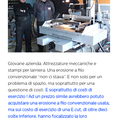
Giovane azienda. Attrezzature meccaniche e
stampi per lamiera. Una erosione a filo
convenzionale “non ci stava”. E non solo per un
problema di spazio, ma soprattutto per una
questione di costi.
E soprattutto di costi di
esercizio ! Ad un prezzo simile avrebbero potuto
acquistare una erosione a filo convenzionale usata,
ma sul costo di esercizio di una E.cut, di oltre dieci
volte inferiore, hanno focalizzato la loro