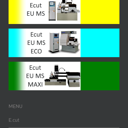
MENU
E.cut