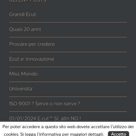
RECENT POSTS
Grandi Ecut
Quasi 20 anni
Provare per credere
Ecut e’ innovazione
Miss Mondo
Universita’
ISO 9001 ? Serve o non serve ?
01/01/2024 E.cut™ SI, altri NO !
Per poter accedere a questo sito web dovete accettare l'utilizzo dei
cookies. Si legga l'informativa per maggiori dettagli.
Accetto