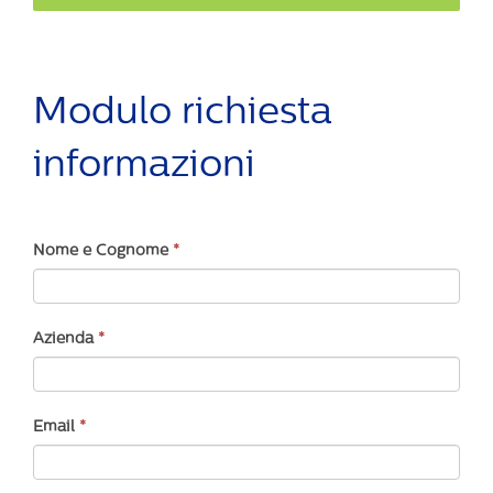
Modulo richiesta
informazioni
Contatti
If
Nome e Cognome
*
you
are
human,
Azienda
*
leave
this
field
Email
*
blank.