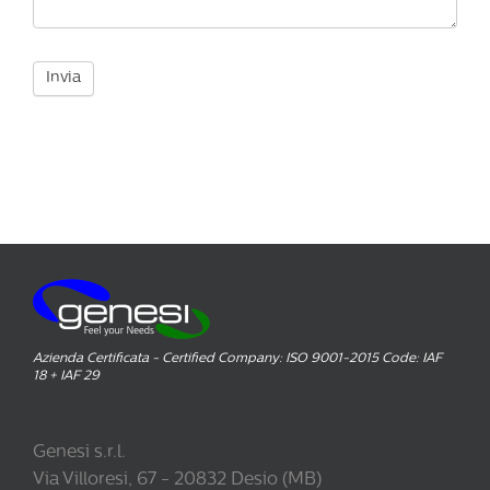
Invia
Azienda Certificata - Certified Company: ISO 9001-2015 Code: IAF
18 + IAF 29
Genesi s.r.l.
Via Villoresi, 67 - 20832 Desio (MB)