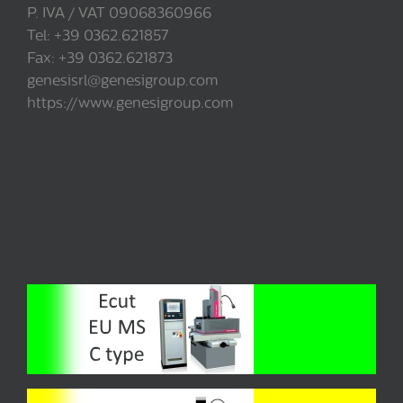
P. IVA / VAT 09068360966
Tel: +39 0362.621857
Fax: +39 0362.621873
genesisrl@genesigroup.com
https://www.genesigroup.com