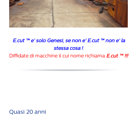
E.cut ™ e’ solo Genesi, se non e’ E.cut ™ non e’ la
stessa cosa !
.
Diffidate di macchine il cui nome richiama
E.cut ™ !!!
Quasi 20 anni