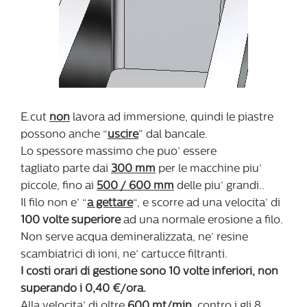
E.cut
non
lavora ad immersione, quindi le piastre
possono anche “
uscire
” dal bancale.
Lo spessore massimo che puo’ essere
tagliato parte dai
300 mm
per le macchine piu’
piccole, fino ai
500 / 600 mm
delle piu’ grandi..
Il filo non e’ “
a gettare
“, e scorre ad una velocita’ di
100 volte superiore
ad una normale erosione a filo.
Non serve acqua demineralizzata, ne’ resine
scambiatrici di ioni, ne’ cartucce filtranti.
I costi orari di gestione sono 10 volte inferiori, non
superando i 0,40 €/ora.
Alla velocita’ di oltre
600 mt/min
, contro i gli 8