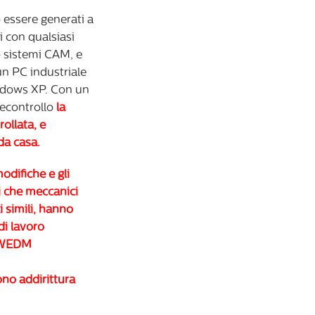
o essere generati a
ti con qualsiasi
 sistemi CAM, e
un PC industriale
ndows XP. Con un
econtrollo
la
ollata, e
da casa.
odifiche e gli
i che meccanici
i simili, hanno
di lavoro
a WEDM
sono addirittura