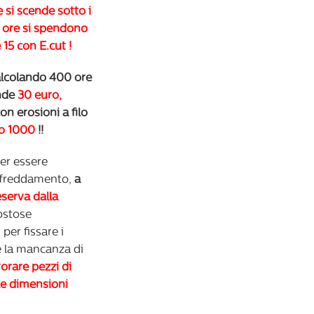
 si scende sotto i
0 ore si spendono
 15 con E.cut !
alcolando 400 ore
ende
30 euro,
on erosioni a filo
o 1000
!!
per essere
raffreddamento,
a
serva dalla
ostose
 per fissare i
e la mancanza di
orare pezzi di
le dimensioni