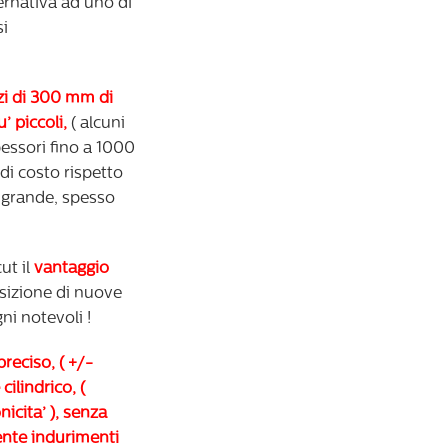
ernativa ad uno di
si
zzi di 300 mm di
’ piccoli,
( alcuni
pessori fino a 1000
 di costo rispetto
’ grande, spesso
ut il
vantaggio
isizione di nuove
i notevoli !
preciso, ( +/-
ilindrico, (
icita’ ), senza
niente indurimenti