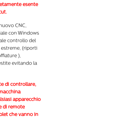
pletamente esente
cut.
 nuovo CNC,
riale con Windows
le controllo del
 estreme, (riporti
fiature ),
tite evitando la
e di controllare,
 macchina
alsiasi apparecchio
e di remote
tablet che vanno in