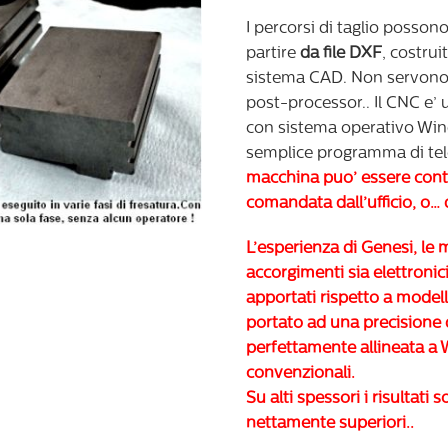
I percorsi di taglio posson
partire
da file DXF
, costrui
sistema CAD. Non servono
post-processor.. Il CNC e’ 
con sistema operativo Wi
semplice programma di tel
macchina puo’ essere contr
comandata dall’ufficio, o… 
L’esperienza di Genesi, le m
accorgimenti sia elettronic
apportati rispetto a modell
portato ad una precisione 
perfettamente allineata 
convenzionali.
Su alti spessori i risultati 
nettamente superiori..