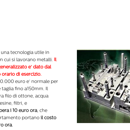
’ una tecnologia utile in
 in cui si lavorano metalli.
Il
generalizzato e’ dato dal
 orario di esercizio.
100.000 euro e’ normale per
taglia fino a150mm. Il
ra filo di ottone, acqua
ine, filtri, e
pera i 10 euro ora
, che
ortamento portano
il costo
ro ora
.