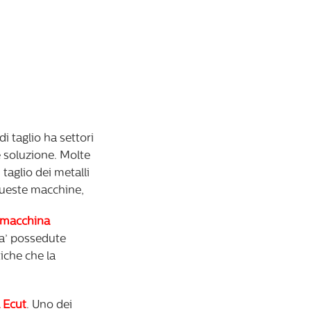
i taglio ha settori
re soluzione. Molte
taglio dei metalli
queste macchine,
a macchina
ia’ possedute
tiche che la
a Ecut
. Uno dei