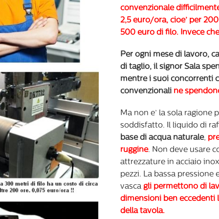
convenzionale difficilmente
2,5 euro/ora, cioe’ per 20
500 euro di filo. Invece che
Per ogni mese di lavoro, c
di taglio, il signor Sala sp
mentre i suoi concorrenti c
convenzionali
ne spendon
Ma non e’ la sola ragione 
soddisfatto. Il liquido di 
base di acqua naturale
,
pre
ruggine
. Non deve usare c
attrezzature in acciaio inox
pezzi. La bassa pressione 
vasca
gli permettono di lav
dimensioni ben eccedenti 
della tavola.