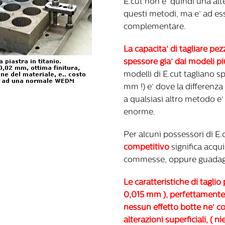
E.cut non e’ quindi una alt
questi metodi, ma e’ ad es
complementare.
La capacita’ di tagliare pe
spessore gia’ dai modeli piu
modelli di E.cut tagliano s
mm !) e’ dove la differenza
a qualsiasi altro metodo e
enorme.
Per alcuni possessori di E.c
competitivo
significa acqu
commesse, oppure guadagn
Le caratteristiche di taglio 
0,015 mm ), perfettamente c
nessun effetto botte ne’ con
alterazioni superficiali, ( 